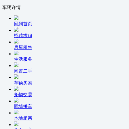
车辆详情
回到首页
招聘求职
房屋租售
生活服务
闲置二手
车辆买卖
宠物交易
同城拼车
本地相亲