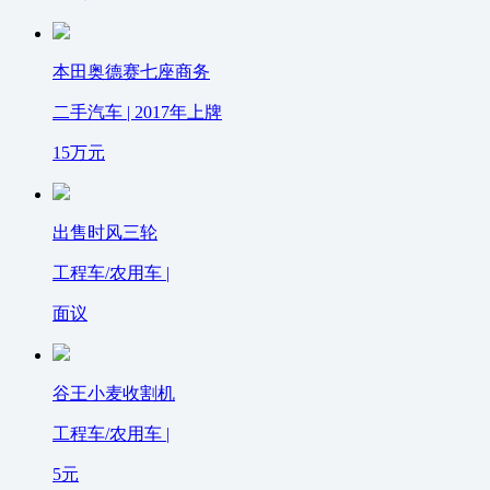
本田奥德赛七座商务
二手汽车 | 2017年上牌
15
万元
出售时风三轮
工程车/农用车 |
面议
谷王小麦收割机
工程车/农用车 |
5
元