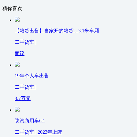
猜你喜欢
【箱货出售】自家开的箱货，3.1米车厢
二手货车 |
面议
19年个人车出售
二手货车 |
3.7
万元
陕汽商用车G1
二手货车 | 2023年上牌