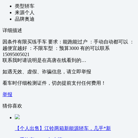
类型
轿车
来源
个人
品牌
奥迪
详细描述
因条件有限买练手车 要求：能跑能过户 ：手动自动都可以 ：
越便宜越好 ：不限车型 ：预算3000 有的可以联系
15095005021
联系我时请说明是在高唐在线看到的…
如遇无效、虚假、诈骗信息，请立即举报
看车时仔细检测证件，切勿提前支付任何费用！
举报
猜你喜欢
【个人出售】江铃两箱新能源轿车，几乎*新